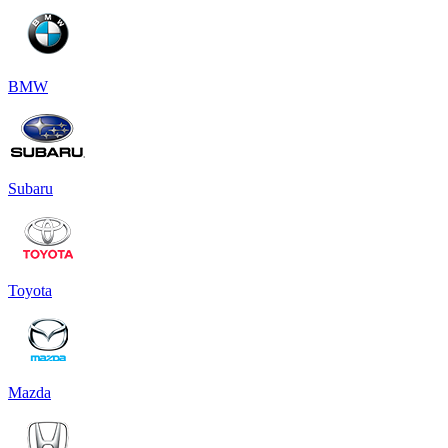
BMW
Subaru
Toyota
Mazda