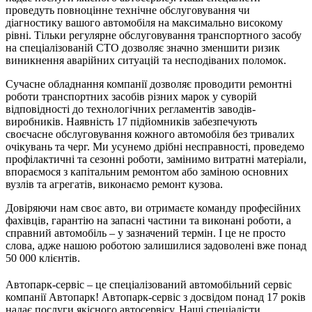
проведуть повноцінне технічне обслуговування чи
діагностику вашого автомобіля на максимально високому
рівні. Тільки регулярне обслуговування транспортного засобу
на спеціалізованій СТО дозволяє значно зменшити ризик
виникнення аварійних ситуацій та несподіваних поломок.
Сучасне обладнання компанії дозволяє проводити ремонтні
роботи транспортних засобів різних марок у суворій
відповідності до технологічних регламентів заводів-
виробників. Наявність 17 підйомників забезпечують
своєчасне обслуговування кожного автомобіля без тривалих
очікувань та черг. Ми усунемо дрібні несправності, проведемо
профілактичні та сезонні роботи, замінимо витратні матеріали,
впораємося з капітальним ремонтом або заміною основних
вузлів та агрегатів, виконаємо ремонт кузова.
Довіряючи нам своє авто, ви отримаєте команду професійних
фахівців, гарантію на запасні частини та виконані роботи, а
справний автомобіль – у зазначений термін. І це не просто
слова, адже нашою роботою залишилися задоволені вже понад
50 000 клієнтів.
Автопарк-сервіс – це спеціалізований автомобільний сервіс
компанії Автопарк! Автопарк-сервіс з досвідом понад 17 років
надає послуги якісного автосервісу. Наші спеціалісти