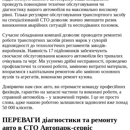
проведуть повноцінне технічне обслуговування чи
діагностику вашого автомобіля на максимально високому
рівні. Тільки регулярне обслуговування транспортного засобу
на спеціалізованій СТО дозволяє значно зменшити ризик
виникнення аварійних ситуацій та несподіваних поломок.
Сучасне обладнання компанії дозволяє проводити ремонтні
роботи транспортних засобів різних марок у суворій
відповідності до технологічних регламентів заводів-
виробників. Наявність 17 підйомників забезпечують
своєчасне обслуговування кожного автомобіля без тривалих
очікувань та черг. Ми усунемо дрібні несправності, проведемо
профілактичні та сезонні роботи, замінимо витратні матеріали,
впораємося з капітальним ремонтом або заміною основних
вузлів та агрегатів, виконаємо ремонт кузова.
Довіряючи нам своє авто, ви отримаєте команду професійних
фахівців, гарантію на запасні частини та виконані роботи, а
справний автомобіль – у зазначений термін. І це не просто
слова, адже нашою роботою залишилися задоволені вже понад
50 000 клієнтів.
ПЕРЕВАГИ діагностики та ремонту
авто в СТО Автопарк-сервіс