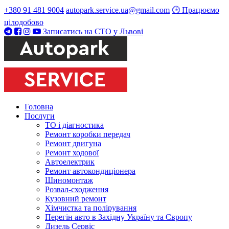
+380 91 481 9004
autopark.service.ua@gmail.com
🕒 Працюємо
цілодобово
Записатись на СТО у Львові
Головна
Послуги
ТО і діагностика
Ремонт коробки передач
Ремонт двигуна
Ремонт ходової
Автоелектрик
Ремонт автокондиціонера
Шиномонтаж
Розвал-сходження
Кузовний ремонт
Хімчистка та полірування
Перегін авто в Західну Україну та Європу
Дизель Сервіс