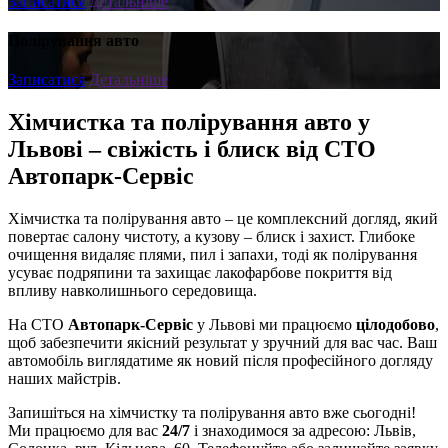
Записатися
Детальніше
Полірування авто
Записатися
Детальніше
Хімчистка та полірування авто у
Львові – свіжість і блиск від СТО
Автопарк-Сервіс
Хімчистка та полірування авто – це комплексний догляд, який
повертає салону чистоту, а кузову – блиск і захист. Глибоке
очищення видаляє плями, пил і запахи, тоді як полірування
усуває подряпини та захищає лакофарбове покриття від
впливу навколишнього середовища.
На СТО
Автопарк-Сервіс
у Львові ми працюємо
цілодобово
,
щоб забезпечити якісний результат у зручний для вас час. Ваш
автомобіль виглядатиме як новий після професійного догляду
наших майстрів.
Запишіться на хімчистку та полірування авто вже сьогодні!
Ми працюємо для вас
24/7
і знаходимося за адресою: Львів,