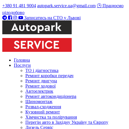
+380 91 481 9004
autopark.service.ua@gmail.com
🕒 Працюємо
цілодобово
Записатись на СТО у Львові
Головна
Послуги
ТО і діагностика
Ремонт коробки передач
Ремонт двигуна
Ремонт ходової
Автоелектрик
Ремонт автокондиціонера
Шиномонтаж
Розвал-сходження
Кузовний ремонт
Хімчистка та полірування
Перегін авто в Західну Україну та Європу
Дизель Сервіс