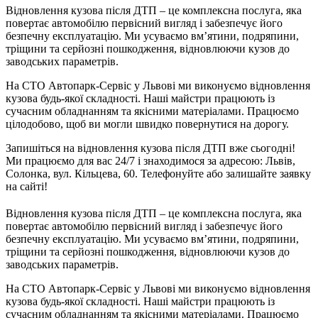
Відновлення кузова після ДТП – це комплексна послуга, яка
повертає автомобілю первісний вигляд і забезпечує його
безпечну експлуатацію. Ми усуваємо вм’ятини, подряпини,
тріщини та серйозні пошкодження, відновлюючи кузов до
заводських параметрів.
На СТО Автопарк-Сервіс у Львові ми виконуємо відновлення
кузова будь-якої складності. Наші майстри працюють із
сучасним обладнанням та якісними матеріалами. Працюємо
цілодобово, щоб ви могли швидко повернутися на дорогу.
Запишіться на відновлення кузова після ДТП вже сьогодні!
Ми працюємо для вас 24/7 і знаходимося за адресою: Львів,
Солонка, вул. Кільцева, 60. Телефонуйте або залишайте заявку
на сайті!
Відновлення кузова після ДТП – це комплексна послуга, яка
повертає автомобілю первісний вигляд і забезпечує його
безпечну експлуатацію. Ми усуваємо вм’ятини, подряпини,
тріщини та серйозні пошкодження, відновлюючи кузов до
заводських параметрів.
На СТО Автопарк-Сервіс у Львові ми виконуємо відновлення
кузова будь-якої складності. Наші майстри працюють із
сучасним обладнанням та якісними матеріалами. Працюємо