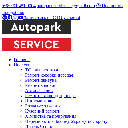
+380 91 481 9004
autopark.service.ua@gmail.com
🕒 Працюємо
цілодобово
Записатись на СТО у Львові
Головна
Послуги
ТО і діагностика
Ремонт коробки передач
Ремонт двигуна
Ремонт ходової
Автоелектрик
Ремонт автокондиціонера
Шиномонтаж
Розвал-сходження
Кузовний ремонт
Хімчистка та полірування
Перегін авто в Західну Україну та Європу
Дизель Сервіс