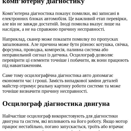
комп’ютерну діагностику
Комп’ютерна діагностика показує помилки, які записані в
електронних блоках автомобіля. Це важливий етап перевірки,
але він не завжди достатній. Іноді помилка вказує лише на
наслідок, а не на справжню причину несправності.
Наприклад, сканер може показати помилку по пропусках
запалювання. Але причина може бути різною: котушка, свічка,
форсунка, проводка, компресія, паливна система або
неправильний сигнал із датчика. Осцилограф дозволяє
перевірити ці елементи точніше і побачити, як вони працюють
під навантаженням.
Саме тому осцилографічна діагностика авто допомагає
економити час і гроші. Замість випадкової заміни деталей
майстер отримує реальну картину роботи системи та може
точніше визначити причину несправності.
Осцилограф діагностика двигуна
Найчастіше осцилограф використовують для діагностики
двигуна та систем, які впливають на його роботу. Якщо мотор
працює нестабільно, погано запускається, троїть або втрачає