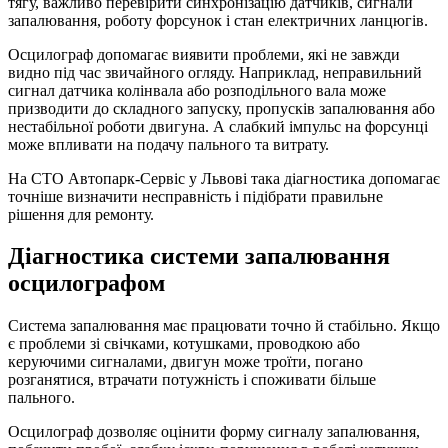
тягу, важливо перевірити синхронізацію датчиків, сигнали
запалювання, роботу форсунок і стан електричних ланцюгів.
Осцилограф допомагає виявити проблеми, які не завжди
видно під час звичайного огляду. Наприклад, неправильний
сигнал датчика колінвала або розподільного вала може
призводити до складного запуску, пропусків запалювання або
нестабільної роботи двигуна. А слабкий імпульс на форсунці
може впливати на подачу пального та витрату.
На СТО Автопарк-Сервіс у Львові така діагностика допомагає
точніше визначити несправність і підібрати правильне
рішення для ремонту.
Діагностика системи запалювання
осцилографом
Система запалювання має працювати точно й стабільно. Якщо
є проблеми зі свічками, котушками, проводкою або
керуючими сигналами, двигун може троїти, погано
розганятися, втрачати потужність і споживати більше
пального.
Осцилограф дозволяє оцінити форму сигналу запалювання,