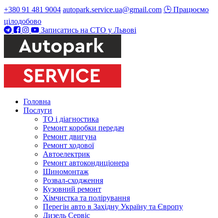
+380 91 481 9004
autopark.service.ua@gmail.com
🕒 Працюємо
цілодобово
Записатись на СТО у Львові
Головна
Послуги
ТО і діагностика
Ремонт коробки передач
Ремонт двигуна
Ремонт ходової
Автоелектрик
Ремонт автокондиціонера
Шиномонтаж
Розвал-сходження
Кузовний ремонт
Хімчистка та полірування
Перегін авто в Західну Україну та Європу
Дизель Сервіс