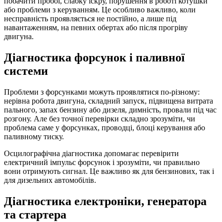
побачити пробої, слабку іскру, порушення в роботі котушки
або проблеми з керуванням. Це особливо важливо, коли
несправність проявляється не постійно, а лише під
навантаженням, на певних обертах або після прогріву
двигуна.
Діагностика форсунок і паливної
системи
Проблеми з форсунками можуть проявлятися по-різному:
нерівна робота двигуна, складний запуск, підвищена витрата
пального, запах бензину або дизеля, димність, провали під час
розгону. Але без точної перевірки складно зрозуміти, чи
проблема саме у форсунках, проводці, блоці керування або
паливному тиску.
Осцилографічна діагностика допомагає перевірити
електричний імпульс форсунок і зрозуміти, чи правильно
вони отримують сигнал. Це важливо як для бензинових, так і
для дизельних автомобілів.
Діагностика електроніки, генератора
та стартера