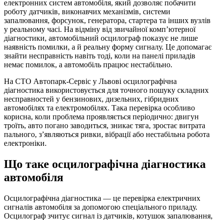
електронних систем автомобіля, який дозволяє побачити
роботу датчиків, виконавчих механізмів, системи
запалювання, форсунок, генератора, стартера та інших вузлів
у реальному часі. На відміну від звичайної комп’ютерної
діагностики, автомобільний осцилограф показує не лише
наявність помилки, а й реальну форму сигналу. Це допомагає
знайти несправність навіть тоді, коли на панелі приладів
немає помилок, а автомобіль працює нестабільно.
На СТО Автопарк-Сервіс у Львові осцилографічна
діагностика використовується для точного пошуку складних
несправностей у бензинових, дизельних, гібридних
автомобілях та електромобілях. Така перевірка особливо
корисна, коли проблема проявляється періодично: двигун
троїть, авто погано заводиться, зникає тяга, зростає витрата
пального, з’являються ривки, вібрації або нестабільна робота
електроніки.
Що таке осцилографічна діагностика
автомобіля
Осцилографічна діагностика — це перевірка електричних
сигналів автомобіля за допомогою спеціального приладу.
Осцилограф зчитує сигнал із датчиків, котушок запалювання,