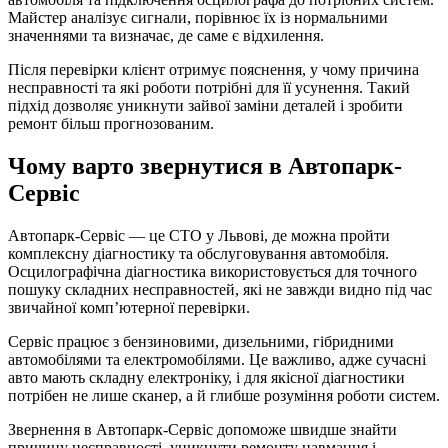
Майстер аналізує сигнали, порівнює їх із нормальними
значеннями та визначає, де саме є відхилення.
Після перевірки клієнт отримує пояснення, у чому причина
несправності та які роботи потрібні для її усунення. Такий
підхід дозволяє уникнути зайвої заміни деталей і зробити
ремонт більш прогнозованим.
Чому варто звернутися в Автопарк-
Сервіс
Автопарк-Сервіс — це СТО у Львові, де можна пройти
комплексну діагностику та обслуговування автомобіля.
Осцилографічна діагностика використовується для точного
пошуку складних несправностей, які не завжди видно під час
звичайної комп’ютерної перевірки.
Сервіс працює з бензиновими, дизельними, гібридними
автомобілями та електромобілями. Це важливо, адже сучасні
авто мають складну електроніку, і для якісної діагностики
потрібен не лише сканер, а й глибше розуміння роботи систем.
Звернення в Автопарк-Сервіс допоможе швидше знайти
причину несправності, уникнути ремонту навмання і