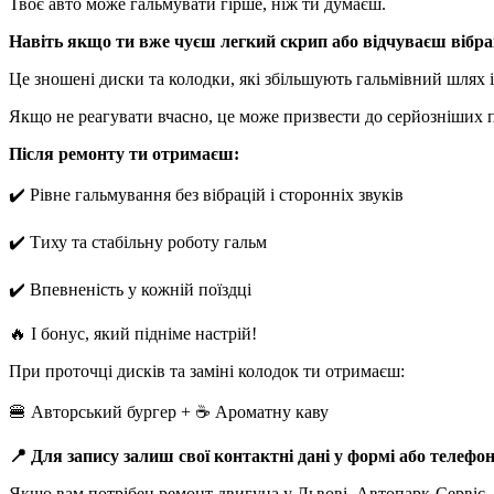
Твоє авто може гальмувати гірше, ніж ти думаєш.
Навіть якщо ти вже чуєш легкий скрип або відчуваєш вібра
Це зношені диски та колодки, які збільшують гальмівний шлях 
Якщо не реагувати вчасно, це може призвести до серйозніших 
Після ремонту ти отримаєш:
✔️ Рівне гальмування без вібрацій і сторонніх звуків
✔️ Тиху та стабільну роботу гальм
✔️ Впевненість у кожній поїздці
🔥 І бонус, який підніме настрій!
При проточці дисків та заміні колодок ти отримаєш:
🍔 Авторський бургер + ☕️ Ароматну каву
📍 Для запису залиш свої контактні дані у формі або телефон
Якщо вам потрібен ремонт двигуна у Львові, Автопарк-Сервіс —