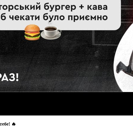
тебе! 🔥