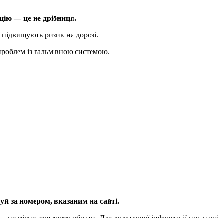
цію — це не дрібниця.
і підвищують ризик на дорозі.
проблем із гальмівною системою.
уй за номером, вказаним на сайті.
 це місце, яке варто обрати. Для додаткової інформації про наш