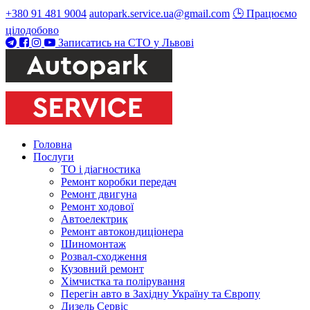
+380 91 481 9004
autopark.service.ua@gmail.com
🕒 Працюємо
цілодобово
Записатись на СТО у Львові
Головна
Послуги
ТО і діагностика
Ремонт коробки передач
Ремонт двигуна
Ремонт ходової
Автоелектрик
Ремонт автокондиціонера
Шиномонтаж
Розвал-сходження
Кузовний ремонт
Хімчистка та полірування
Перегін авто в Західну Україну та Європу
Дизель Сервіс