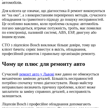
автомобілів.
Для клієнта це означає, що діагностика й ремонт виконуються
не “на око”, а з використанням перевірених методів, сучасного
обладнання та грамотного підходу до пошуку несправностей.
Це особливо важливо, коли проблема складна: автомобіль
погано заводиться, втрачає потужність, троїть, має помилки
по електроніці, паливній системі, ABS, ESP, двигуну або
іншим вузлам.
СТО з ліцензією Bosch викликає більше довіри, тому що
клієнт бачить: сервіс інвестує в якість, обладнання,
професійний розвиток і правильну організацію ремонту.
Чому це плюс для ремонту авто
Сучасний
ремонт авто у Львові
вже давно не обмежується
механічною заміною деталей. Більшість несправностей
потрібно спочатку точно діагностувати. Якщо майстер
неправильно визначить причину проблеми, клієнт може
заплатити за заміну справних деталей, а несправність
залишиться.
Ліцензія Bosch і професійне обладнання допомагають