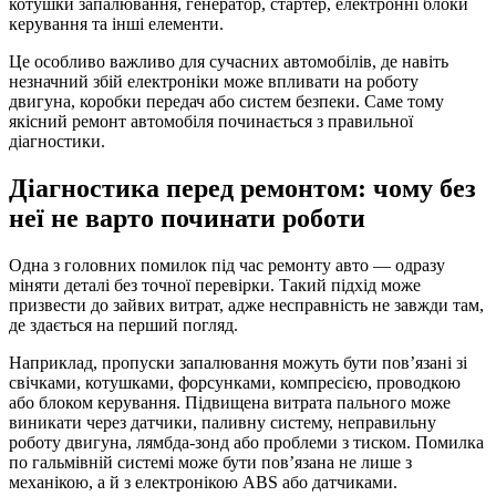
котушки запалювання, генератор, стартер, електронні блоки
керування та інші елементи.
Це особливо важливо для сучасних автомобілів, де навіть
незначний збій електроніки може впливати на роботу
двигуна, коробки передач або систем безпеки. Саме тому
якісний ремонт автомобіля починається з правильної
діагностики.
Діагностика перед ремонтом: чому без
неї не варто починати роботи
Одна з головних помилок під час ремонту авто — одразу
міняти деталі без точної перевірки. Такий підхід може
призвести до зайвих витрат, адже несправність не завжди там,
де здається на перший погляд.
Наприклад, пропуски запалювання можуть бути пов’язані зі
свічками, котушками, форсунками, компресією, проводкою
або блоком керування. Підвищена витрата пального може
виникати через датчики, паливну систему, неправильну
роботу двигуна, лямбда-зонд або проблеми з тиском. Помилка
по гальмівній системі може бути пов’язана не лише з
механікою, а й з електронікою ABS або датчиками.