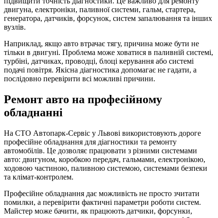
підвищити точність діагностики. Це важливо для ремонту
двигуна, електроніки, паливної системи, гальм, стартера,
генератора, датчиків, форсунок, систем запалювання та інших
вузлів.
Наприклад, якщо авто втрачає тягу, причина може бути не
тільки в двигуні. Проблема може ховатися в паливній системі,
турбіні, датчиках, проводці, блоці керування або системі
подачі повітря. Якісна діагностика допомагає не гадати, а
послідовно перевірити всі можливі причини.
Ремонт авто на професійному
обладнанні
На СТО Автопарк-Сервіс у Львові використовують дороге
професійне обладнання для діагностики та ремонту
автомобілів. Це дозволяє працювати з різними системами
авто: двигуном, коробкою передач, гальмами, електронікою,
ходовою частиною, паливною системою, системами безпеки
та клімат-контролем.
Професійне обладнання дає можливість не просто зчитати
помилки, а перевірити фактичні параметри роботи систем.
Майстер може бачити, як працюють датчики, форсунки,