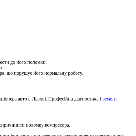
ести до його поломки.
ю.
ора, що порушує його нормальну роботу.
іонера авто в Львові. Професійна діагностика і
ремонт
е спричинити поломку компресора.
ндиціонування, що дозволить вчасно виявити несправності.