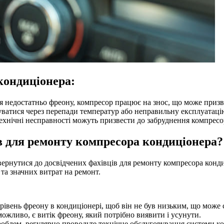
кондиціонера:
 недостатньо фреону, компресор працює на знос, що може призв
ватися через перепади температур або неправильну експлуатаці
технічні несправності можуть призвести до забруднення компрес
 для ремонту компресора кондиціонера?
нутися до досвідчених фахівців для ремонту компресора кондиц
а значних витрат на ремонт.
рівень фреону в кондиціонері, щоб він не був низьким, що мож
жливо, є витік фреону, який потрібно виявити і усунути.
блем, регулярно проводьте технічне обслуговування системи ко