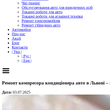
Чіп-тюнінг
Обслуговування авто для юридичних осіб
Токарні роботи для авто
Токарні роботи для аграрної техніки
Ремонт електромобілів
Ремонт гібридних авто
Автомобілі
Про нас
Акції
Блог
Контакти
| Укр |
| Рус |
| Eng |
Ремонт компресора кондиціонера авто в Львові – 
Дата:
03.07.2025