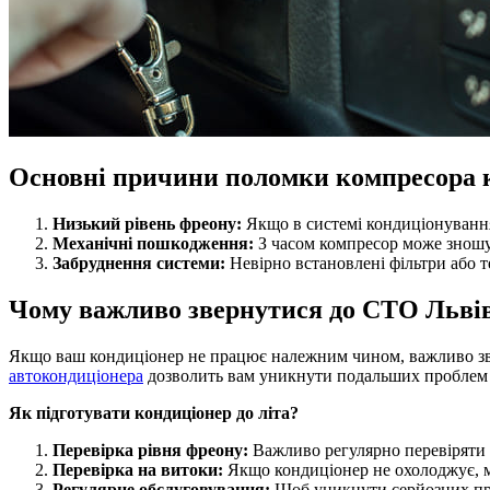
Основні причини поломки компресора 
Низький рівень фреону:
Якщо в системі кондиціонування
Механічні пошкодження:
З часом компресор може зношу
Забруднення системи:
Невірно встановлені фільтри або 
Чому важливо звернутися до СТО Львів
Якщо ваш кондиціонер не працює належним чином, важливо звер
автокондиціонера
дозволить вам уникнути подальших проблем т
Як підготувати кондиціонер до літа?
Перевірка рівня фреону:
Важливо регулярно перевіряти 
Перевірка на витоки:
Якщо кондиціонер не охолоджує, мо
Регулярне обслуговування:
Щоб уникнути серйозних про