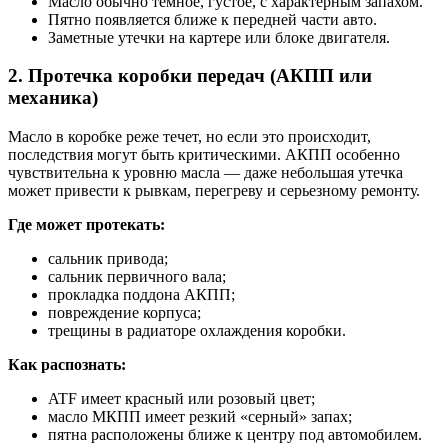
Масло обычно темное, густое, с характерным запахом.
Пятно появляется ближе к передней части авто.
Заметные утечки на картере или блоке двигателя.
2. Протечка коробки передач (АКПП или
механика)
Масло в коробке реже течет, но если это происходит,
последствия могут быть критическими. АКПП особенно
чувствительна к уровню масла — даже небольшая утечка
может привести к рывкам, перегреву и серьезному ремонту.
Где может протекать:
сальник привода;
сальник первичного вала;
прокладка поддона АКПП;
повреждение корпуса;
трещины в радиаторе охлаждения коробки.
Как распознать:
ATF имеет красный или розовый цвет;
масло МКПП имеет резкий «серный» запах;
пятна расположены ближе к центру под автомобилем.