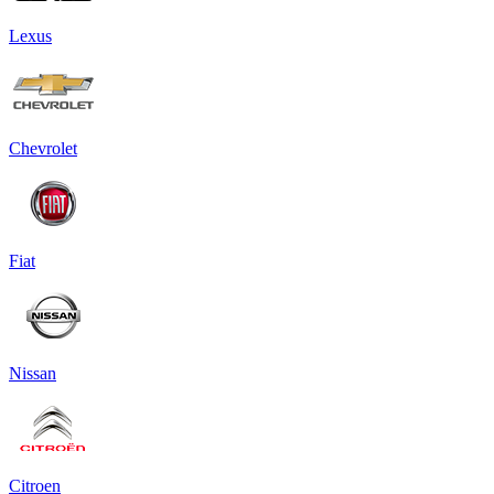
Lexus
Chevrolet
Fiat
Nissan
Citroen