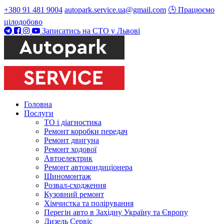
+380 91 481 9004
autopark.service.ua@gmail.com
🕒 Працюємо
цілодобово
Записатись на СТО у Львові
Головна
Послуги
ТО і діагностика
Ремонт коробки передач
Ремонт двигуна
Ремонт ходової
Автоелектрик
Ремонт автокондиціонера
Шиномонтаж
Розвал-сходження
Кузовний ремонт
Хімчистка та полірування
Перегін авто в Західну Україну та Європу
Дизель Сервіс