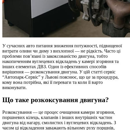
У сучасних авто питання зниження потужності, підвищеної
витрати оливи чи диму з вихлопної — не рідкість. Часто ці
проблеми пов’язані із закоксованістю двигуна, тобто
накопиченням вуглецевих відкладень у камері згоряння та
інших елементах ДВЗ. Один із ефективних способів
вирішення — розкоксування двигуна. У цій статті сервіс
“Автопарк-Сервіс” у Львові пояснює, що це за процедура,
кому вона потрібна, які її переваги та коли її варто
виконувати.
Що таке розкоксування двигуна?
Розкоксування — це процес очищення камери згоряння,
поршневих кілець, клапанів і інших внутрішніх частин
двигуна від нагару, смолистих і вуглецевих відкладень. З
часом ці відкладення заважають вільному руху поршнів,