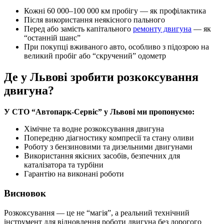
Кожні 60 000–100 000 км пробігу — як профілактика
Після використання неякісного пального
Перед або замість капітального
ремонту двигуна
— як
“останній шанс”
При покупці вживаного авто, особливо з підозрою на
великий пробіг або “скручений” одометр
Де у Львові зробити розкоксування
двигуна?
У СТО “Автопарк-Сервіс” у Львові ми пропонуємо:
Хімічне та водне розкоксування двигуна
Попередню діагностику компресії та стану оливи
Роботу з бензиновими та дизельними двигунами
Використання якісних засобів, безпечних для
каталізатора та турбіни
Гарантію на виконані роботи
Висновок
Розкоксування — це не “магія”, а реальний технічний
інструмент для відновлення роботи двигуна без дорогого