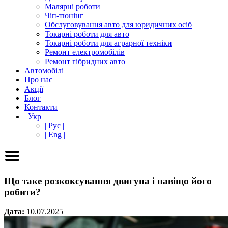
Малярні роботи
Чіп-тюнінг
Обслуговування авто для юридичних осіб
Токарні роботи для авто
Токарні роботи для аграрної техніки
Ремонт електромобілів
Ремонт гібридних авто
Автомобілі
Про нас
Акції
Блог
Контакти
| Укр |
| Рус |
| Eng |
Що таке розкоксування двигуна і навіщо його
робити?
Дата:
10.07.2025