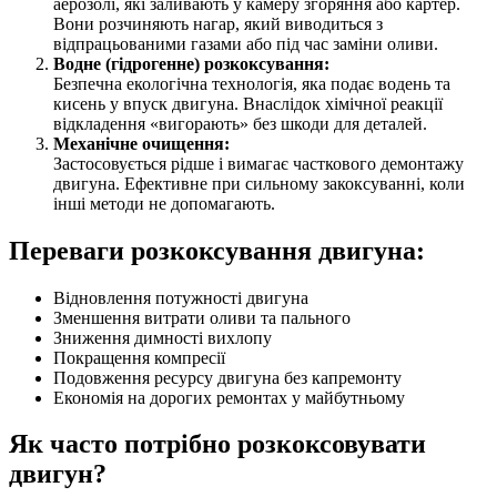
аерозолі, які заливають у камеру згоряння або картер.
Вони розчиняють нагар, який виводиться з
відпрацьованими газами або під час заміни оливи.
Водне (гідрогенне) розкоксування:
Безпечна екологічна технологія, яка подає водень та
кисень у впуск двигуна. Внаслідок хімічної реакції
відкладення «вигорають» без шкоди для деталей.
Механічне очищення:
Застосовується рідше і вимагає часткового демонтажу
двигуна. Ефективне при сильному закоксуванні, коли
інші методи не допомагають.
Переваги розкоксування двигуна:
Відновлення потужності двигуна
Зменшення витрати оливи та пального
Зниження димності вихлопу
Покращення компресії
Подовження ресурсу двигуна без капремонту
Економія на дорогих ремонтах у майбутньому
Як часто потрібно розкоксовувати
двигун?