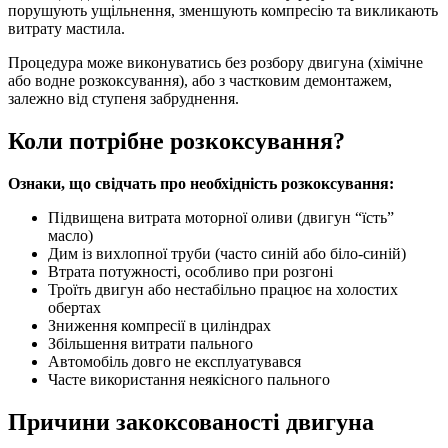
порушують ущільнення, зменшують компресію та викликають
витрату мастила.
Процедура може виконуватись без розбору двигуна (хімічне
або водне розкоксування), або з частковим демонтажем,
залежно від ступеня забруднення.
Коли потрібне розкоксування?
Ознаки, що свідчать про необхідність розкоксування:
Підвищена витрата моторної оливи (двигун “їсть”
масло)
Дим із вихлопної труби (часто синій або біло-синій)
Втрата потужності, особливо при розгоні
Троїть двигун або нестабільно працює на холостих
обертах
Зниження компресії в циліндрах
Збільшення витрати пального
Автомобіль довго не експлуатувався
Часте використання неякісного пального
Причини закоксованості двигуна